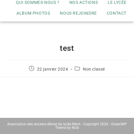
QUI SOMMES-NOUS ?
NOS ACTIONS
LE LYCÉE
ALBUM PHOTOS
NOUS REJOINDRE
CONTACT
test
22 janvier 2024
Non classé
Association des anciens élèves du lycée Ribot
- Copyright 2026 - OceanWP
Theme by Nick